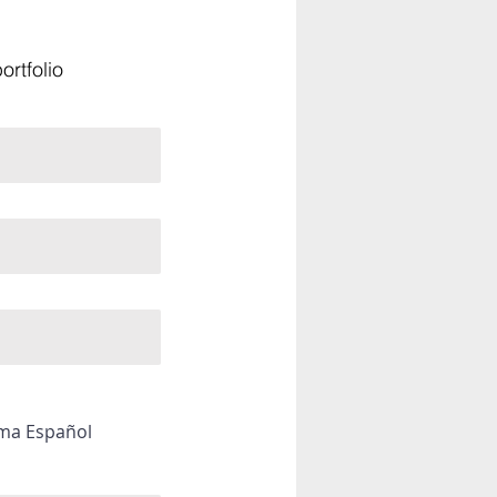
ortfolio
oma Español